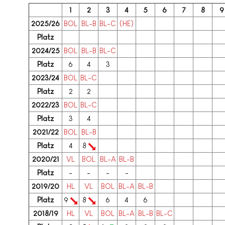
1
2
3
4
5
6
7
8
9
2025/26
BOL
BL-B
BL-C
(HE)
Platz
2024/25
BOL
BL-B
BL-C
Platz
6
4
3
2023/24
BOL
BL-C
Platz
2
2
2022/23
BOL
BL-C
Platz
3
4
2021/22
BOL
BL-B
Platz
4
8
2020/21
VL
BOL
BL-A
BL-B
Platz
-
-
-
-
2019/20
HL
VL
BOL
BL-A
BL-B
Platz
9
8
6
4
6
2018/19
HL
VL
BOL
BL-A
BL-B
BL-C