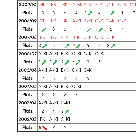
2009/10
HL
BK
BK
A-Kl
A-Kl
B-Kl
C-Kl
C-Kl
C-
Platz
5
6
6
4
2
4
1
1
7
2008/09
VL
BK
BK
A-Kl
B-Kl
C-Kl
C-Kl
C-Kl
Platz
1
3
5
7
1
1
2
4
2007/08
BK
BK
A-Kl
B-Kl
C-Kl
C-Kl
C-Kl
Platz
3
5
2
2
5
4
3
2006/07
A-Kl
A-Kl
B-Kl
C-Kl
C-Kl
C-Kl
Platz
1
1
2
4
3
5
2005/06
A-Kl
A-Kl
B-Kl
C-Kl
C-Kl
Platz
2
3
4
3
6
2004/05
A-Kl
A-Kl
B-Kl
C-Kl
Platz
2
2
8
8
2003/04
A-Kl
A-Kl
C-Kl
Platz
2
4
2
2002/03
BK
A-Kl
C-Kl
Platz
8
?
?