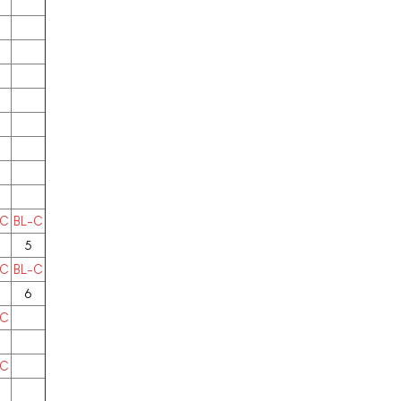
-C
BL-C
5
-C
BL-C
6
-C
-C