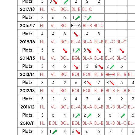
Platz
5
8
1
2
2
2
2017/18
HL
VL
BOL
BL-B
BL-C
Platz
3
6
6
1
2
2016/17
HL
VL
BOL
BL-A
BL-B
BL-C
Platz
4
4
6
4
5
2015/16
HL
VL
BOL
BL-A
BL-A
BL-B
BL-C
BL-C
Platz
5
6
1
8
3
2014/15
HL
VL
BOL
BOL
BL-A
BL-B
BL-C
BL-C
Platz
3
4
6
3
8
2
5
2013/14
HL
VL
BOL
BOL
BOL
BL-B
BL-B
BL-B
BL
Platz
3
4
2
6
8
7
8
5
4
2012/13
HL
VL
BOL
BOL
BOL
BL-B
BL-B
BL-B
BL
Platz
5
2
3
4
7
4
3
2
3
2011/12
HL
VL
BOL
BL-A
BL-A
BL-B
BL-B
BL-C
BL
Platz
3
6
4
1
2
6
6
1
5
2010/11
HL
BOL
BOL
BOL
BL-A
BL-B
BL-B
BL-C
BL
Platz
2
1
4
8
6
5
7
4
6